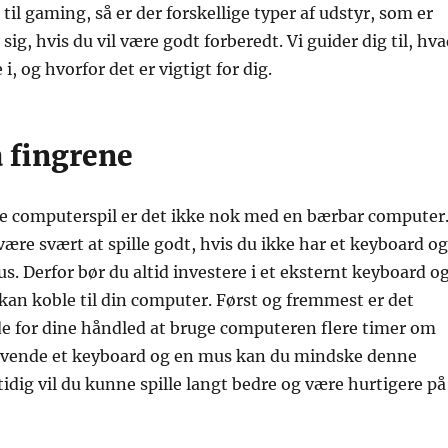
il gaming, så er der forskellige typer af udstyr, som er
sig, hvis du vil være godt forberedt. Vi guider dig til, hv
 i, og hvorfor det er vigtigt for dig.
å fingrene
ste computerspil er det ikke nok med en bærbar computer
være svært at spille godt, hvis du ikke har et keyboard og
s. Derfor bør du altid investere i et eksternt keyboard o
an koble til din computer. Først og fremmest er det
e for dine håndled at bruge computeren flere timer om
nvende et keyboard og en mus kan du mindske denne
idig vil du kunne spille langt bedre og være hurtigere på