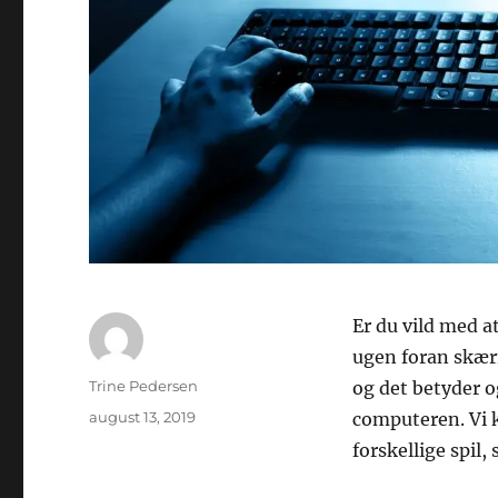
Er du vild med a
ugen foran skærm
Forfatter
Trine Pedersen
og det betyder og
Udgivet
august 13, 2019
computeren. Vi k
forskellige spil