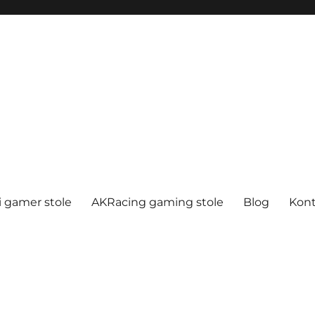
i gamer stole
AKRacing gaming stole
Blog
Kon