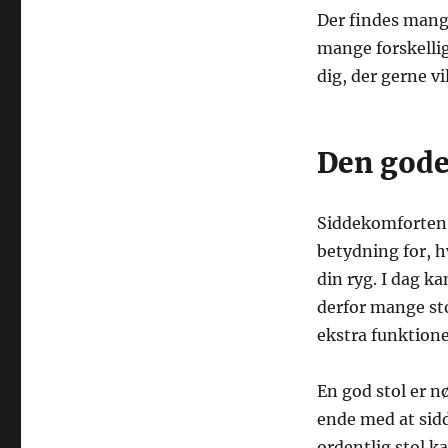
Der findes mange
mange forskelli
dig, der gerne vi
Den gode
Siddekomforten e
betydning for, h
din ryg. I dag k
derfor mange st
ekstra funktione
En god stol er nø
ende med at sid
ordentlig stol k