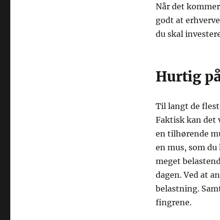
Når det kommer t
godt at erhverve 
du skal investere
Hurtig p
Til langt de fle
Faktisk kan det 
en tilhørende mu
en mus, som du k
meget belastend
dagen. Ved at a
belastning. Samt
fingrene.