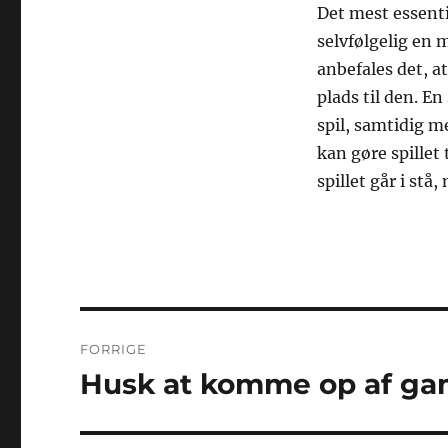
Det mest essentie
selvfølgelig en 
anbefales det, a
plads til den. E
spil, samtidig m
kan gøre spillet 
spillet går i stå,
Indlægsnavigation
FORRIGE
Husk at komme op af gam
Forrige
indlæg: