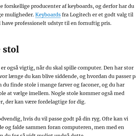
 forskellige producenter af keyboards, og derfor har du
ge muligheder.
Keyboards
fra Logitech er et godt valg til
l have professionelt udstyr til en fornuftig pris.
 stol
r også vigtig, når du skal spille computer. Den har stor
vor længe du kan blive siddende, og hvordan du passer p
an du finde stole i mange farver og faconer, og du har
ole at vælge imellem. Nogle stole kommer også med
r, der kan være fordelagtige for dig.
dvendig, hvis du vil passe godt på din ryg. Ofte kan vi
de og falde sammen foran computeren, men med en
an du for så vidt muligt undgå dette.