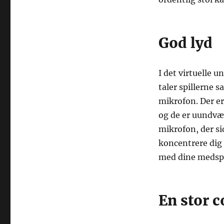
God lyd
I det virtuelle 
taler spillerne 
mikrofon. Der er
og de er uundvær
mikrofon, der si
koncentrere dig 
med dine medspi
En stor 