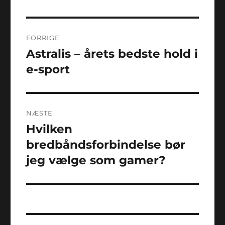
Indlægsnavigation
FORRIGE
Astralis – årets bedste hold i
Forrige
indlæg:
e-sport
NÆSTE
Hvilken
Næste
indlæg:
bredbåndsforbindelse bør
jeg vælge som gamer?