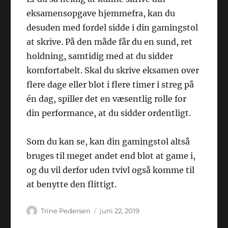
eksamensopgave hjemmefra, kan du
desuden med fordel sidde i din gamingstol
at skrive. På den måde får du en sund, ret
holdning, samtidig med at du sidder
komfortabelt. Skal du skrive eksamen over
flere dage eller blot i flere timer i streg på
én dag, spiller det en væsentlig rolle for
din performance, at du sidder ordentligt.
Som du kan se, kan din gamingstol altså
bruges til meget andet end blot at game i,
og du vil derfor uden tvivl også komme til
at benytte den flittigt.
Forfatter
Udgivet
Trine Pedersen
juni 22, 2019