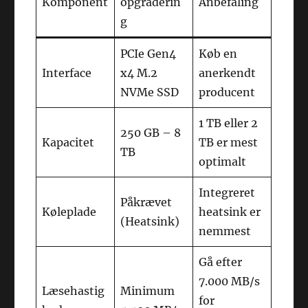
Komponent
opgraderin
Anbefaling
g
PCIe Gen4
Køb en
Interface
x4 M.2
anerkendt
NVMe SSD
producent
1 TB eller 2
250 GB – 8
Kapacitet
TB er mest
TB
optimalt
Integreret
Påkrævet
Køleplade
heatsink er
(Heatsink)
nemmest
Gå efter
7.000 MB/s
Læsehastig
Minimum
for