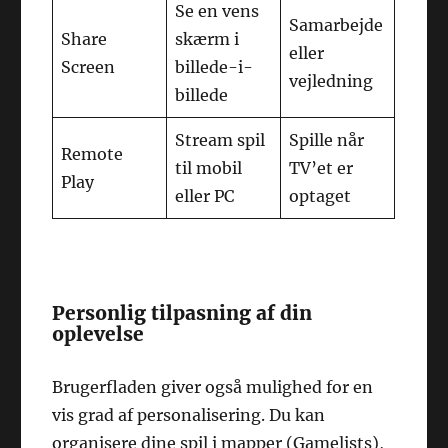
Se en vens
Samarbejde
Share
skærm i
eller
Screen
billede-i-
vejledning
billede
Stream spil
Spille når
Remote
til mobil
TV’et er
Play
eller PC
optaget
Personlig tilpasning af din
oplevelse
Brugerfladen giver også mulighed for en
vis grad af personalisering. Du kan
organisere dine spil i mapper (Gamelists),