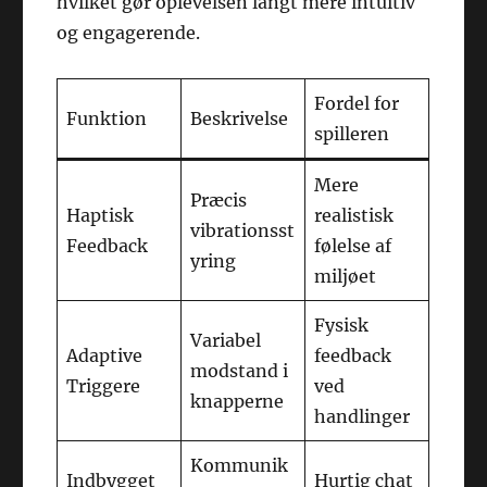
hvilket gør oplevelsen langt mere intuitiv
og engagerende.
Fordel for
Funktion
Beskrivelse
spilleren
Mere
Præcis
Haptisk
realistisk
vibrationsst
Feedback
følelse af
yring
miljøet
Fysisk
Variabel
Adaptive
feedback
modstand i
Triggere
ved
knapperne
handlinger
Kommunik
Indbygget
Hurtig chat