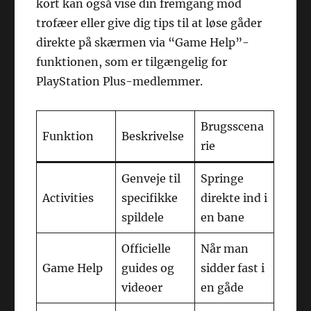
kort kan også vise din fremgang mod
trofæer eller give dig tips til at løse gåder
direkte på skærmen via “Game Help”-
funktionen, som er tilgængelig for
PlayStation Plus-medlemmer.
Brugsscena
Funktion
Beskrivelse
rie
Genveje til
Springe
Activities
specifikke
direkte ind i
spildele
en bane
Officielle
Når man
Game Help
guides og
sidder fast i
videoer
en gåde