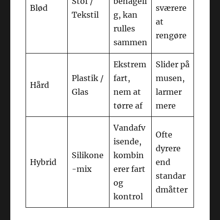
Stof /
behageli
Blød
sværere
Tekstil
g, kan
at
rulles
rengøre
sammen
Ekstrem
Slider på
Plastik /
fart,
musen,
Hård
Glas
nem at
larmer
tørre af
mere
Vandafv
Ofte
isende,
dyrere
Silikone
kombin
Hybrid
end
-mix
erer fart
standar
og
dmåtter
kontrol