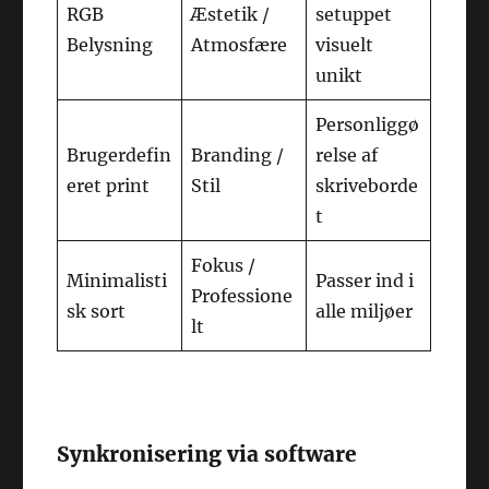
RGB
Æstetik /
setuppet
Belysning
Atmosfære
visuelt
unikt
Personliggø
Brugerdefin
Branding /
relse af
eret print
Stil
skriveborde
t
Fokus /
Minimalisti
Passer ind i
Professione
sk sort
alle miljøer
lt
Synkronisering via software