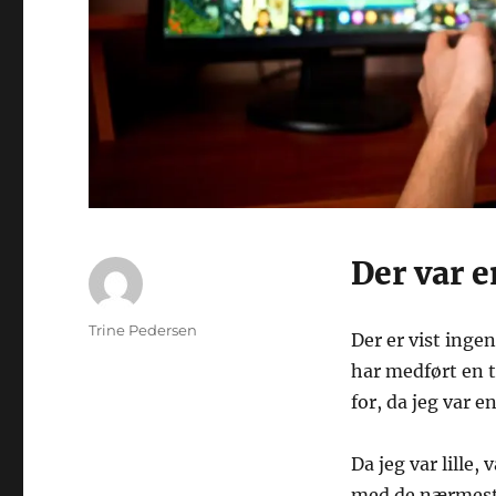
Der var 
Forfatter
Trine Pedersen
Der er vist ing
Udgivet
har medført en t
for, da jeg var 
Da jeg var lille,
med de nærmeste