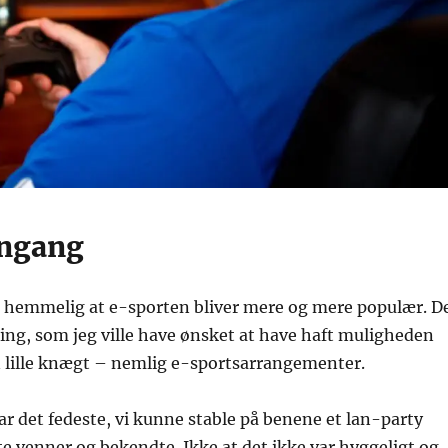
engang
en hemmelig at e-sporten bliver mere og mere populær. D
ing, som jeg ville have ønsket at have haft muligheden
en lille knægt – nemlig e-sportsarrangementer.
 var det fedeste, vi kunne stable på benene et lan-party
 venner og bekendte. Ikke at det ikke var hyggeligt og