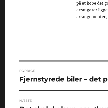
på at købe det g
arrangører ligge
arrangementer, 
Indlægsnavigation
FORRIGE
Fjernstyrede biler – det 
Forrige
indlæg:
NÆSTE
Næste