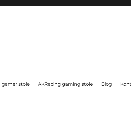
i gamer stole
AKRacing gaming stole
Blog
Kon