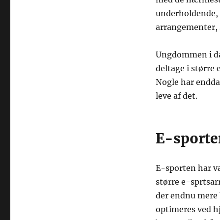
underholdende, f
arrangementer, 
Ungdommen i dag 
deltage i større
Nogle har endda 
leve af det.
E-sporte
E-sporten har væ
større e-sprtsa
der endnu mere b
optimeres ved hj